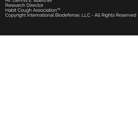
Mr. Dennis E. Buettner
Research Director
Habit Cough Association™
Copyright International Biodefense, LLC - All Rights Reserved