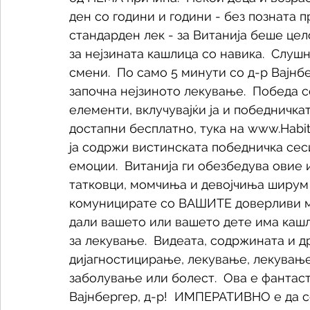
ден со години и години - без позната п
стандарден лек - за Витанија беше цел
за нејзината кашлица со навика.  Слушн
смени.  По само 5 минути со д-р Вајнб
започна нејзиното лекување.  Победа со
елементи, вклучувајќи ја и победничкат
достапни бесплатно, тука на www.Habit
ја содржи вистинската победничка сеси
емоции.  Витанија ги обезбедува овие
татковци, момчиња и девојчиња ширум 
комуницирате со ВАШИТЕ доверливи м
дали вашето или вашето дете има кашл
за лекување.  Видеата, содржината и д
дијагностицирање, лекување, лекување
заболување или болест.  Ова е фантаст
Вајнбергер, д-р!  ИМПЕРАТИВНО е да 