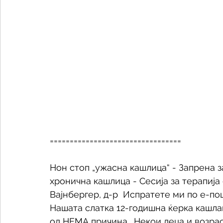
================================= 
Нон стоп „ужасна кашлица“ - Запрена за
хронична кашлица - Сесија за терапија
Вајнбергер, д-р  Испратете ми по е-по
Нашата слатка 12-годишна ќерка кашлаш
од НЕМА причина.  Некои деца и возра