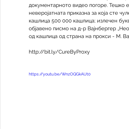
документарното видео погоре. Тешко е 
неверојатната приказна за која сте чул
кашлица 500 000 кашлица; излечен бук
објавено писмо на д-р Вајнбергер „Не
од кашлица од страна на прокси - М. Ва
http://bit.ly/CureByProxy 
https://youtu.be/WnzOQGkAUt0