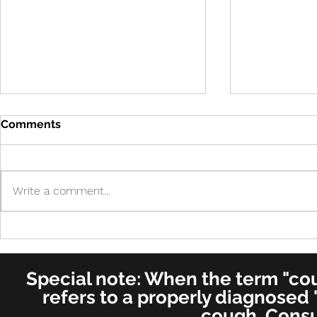
Comments
Write a comment...
Cure in UK 
Cure! - Incredible!
American Journal of
Otolaryngology–Head and
Special note: When the term "coug
Neck Medicine and Surgery
(for ENT's Worldwide)
refers to a properly diagnosed 
cough. Consu