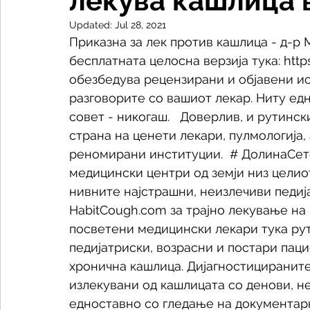
лекува кашлица 
Updated:
Jul 28, 2021
Приказна за лек против кашлица - д-р 
бесплатната целосна верзија тука: htt
обезбедува рецензирани и објавени ис
разговорите со вашиот лекар. Ниту ед
совет - никогаш.   Доверлив, и рутинс
страна на ценети лекари, пулмологија,
реномирани институции.  # ДолинаСет
медицински центри од земји низ целиот
нивните најстрашни, неизлечиви педиј
HabitCough.com за трајно лекување на к
посветени медицински лекари тука рут
педијатриски, возрасни и постари пац
хронична кашлица. Дијагностицираните
излекувани од кашлицата со денови, не
едноставно со гледање на документарн