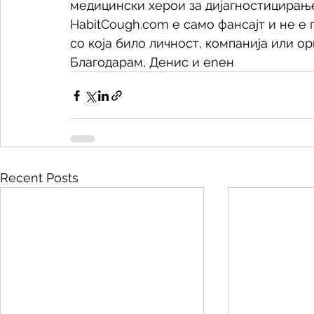
медицински херои за дијагностицирање
HabitCough.com е само фансајт и не е 
со која било личност, компанија или ор
Благодарам, Денис и enен
Recent Posts